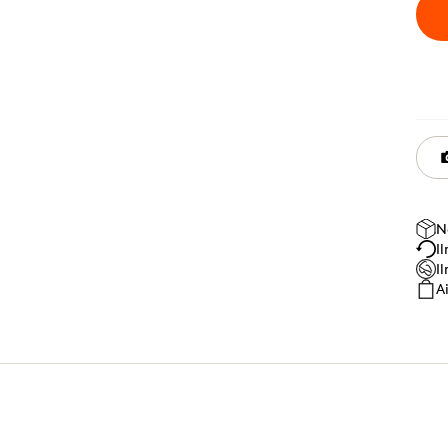
N
I
I
A