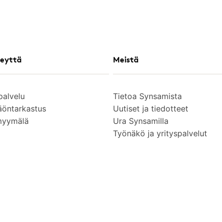
eyttä
Meistä
palvelu
Tietoa Synsamista
äöntarkastus
Uutiset ja tiedotteet
myymälä
Ura Synsamilla
Työnäkö ja yrityspalvelut