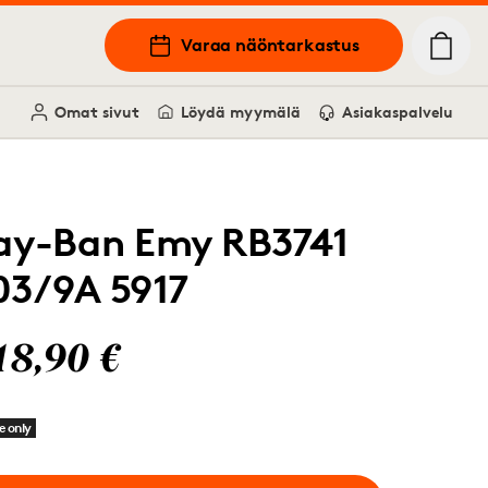
Varaa näöntarkastus
Omat sivut
Löydä myymälä
Asiakaspalvelu
ay-Ban Emy RB3741
03/9A 5917
18,90 €
e only