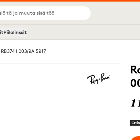
löitä ja muuta sisältöä
it
Piilolinssit
 RB3741 003/9A 5917
R
0
1
Onlin