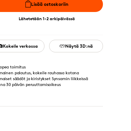
Lisää ostoskoriin
Lähetetään 1-2 arkipäivässä
Kokeile verkossa
Näytä 3D:nä
opea toimitus
lmainen palautus, kokeile rauhassa kotona
lmaiset säädöt ja kiristykset Synsamin liikkeissä
ina 30 päivän peruuttamisoikeus