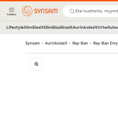
Etsi tuotteita, myymä
Valikko
Lifestyle
Silmälasit
Silmälasilinssit
Aurinkolasit
Urheilulas
Synsam
Aurinkolasit
Ray-Ban
Ray-Ban Emy