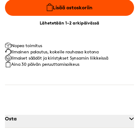
Lisää ostoskoriin
Lähetetään 1-2 arkipäivässä
Nopea toimitus
Ilmainen palautus, kokeile rauhassa kotona
Ilmaiset säädöt ja kiristykset Synsamin liikkeissä
Aina 30 päivän peruuttamisoikeus
Osta