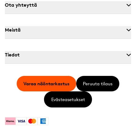
Ota yhteyttä
Meistä
Tiedot
Varaa näöntarkastus
Peruuta tilaus
Evästeasetukset
Klarna
Visa
Mastercard
American Express