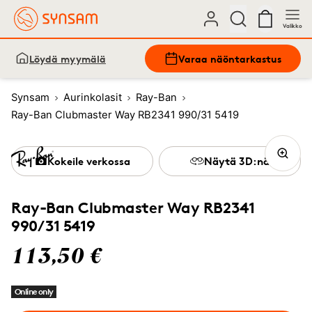
Valikko
Löydä myymälä
Varaa näöntarkastus
Synsam
Aurinkolasit
Ray-Ban
Ray-Ban Clubmaster Way RB2341 990/31 5419
Kokeile verkossa
Näytä 3D:nä
Ray-Ban Clubmaster Way RB2341
990/31 5419
113,50 €
Online only