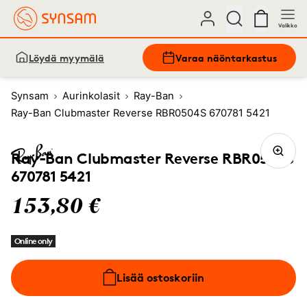
Valikko
Löydä myymälä
Varaa näöntarkastus
Synsam
Aurinkolasit
Ray-Ban
Ray-Ban Clubmaster Reverse RBR0504S 670781 5421
Ray-Ban Clubmaster Reverse RBR0504S
670781 5421
153,80 €
Online only
Lisää ostoskoriin