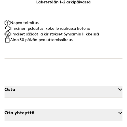
Lähetetään 1-2 arkipäivässä
Nopea toimitus
Ilmainen palautus, kokeile rauhassa kotona
Ilmaiset säädöt ja kiristykset Synsamin liikkeissä
Aina 30 päivän peruuttamisoikeus
Osta
Ota yhteyttä