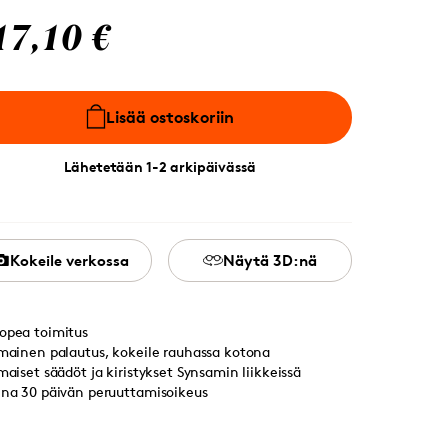
17,10 €
Lisää ostoskoriin
Lähetetään 1-2 arkipäivässä
Kokeile verkossa
Näytä 3D:nä
opea toimitus
lmainen palautus, kokeile rauhassa kotona
lmaiset säädöt ja kiristykset Synsamin liikkeissä
ina 30 päivän peruuttamisoikeus