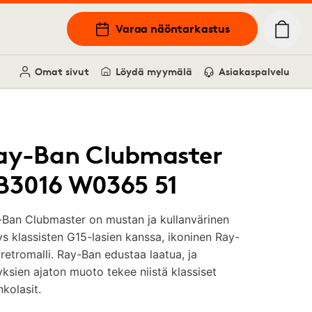
Varaa näöntarkastus
Omat sivut
Löydä myymälä
Asiakaspalvelu
ay-Ban Clubmaster
B3016 W0365 51
-Ban Clubmaster on mustan ja kullanvärinen
s klassisten G15-lasien kanssa, ikoninen Ray-
retromalli. Ray-Ban edustaa laatua, ja
ksien ajaton muoto tekee niistä klassiset
nkolasit.