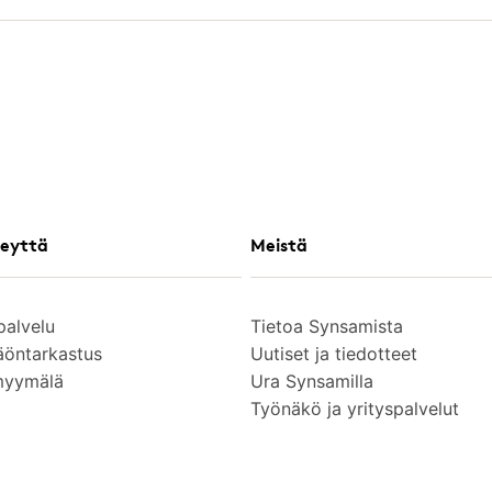
eyttä
Meistä
palvelu
Tietoa Synsamista
äöntarkastus
Uutiset ja tiedotteet
myymälä
Ura Synsamilla
Työnäkö ja yrityspalvelut