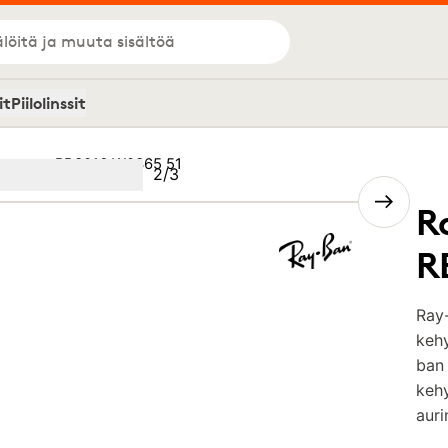
löitä ja muuta sisältöä
it
Piilolinssit
bmaster RB3016 W0365 51
Kuva
2
/
3
Image
(Current image)
2
Image
3
R
R
Ray
kehy
ban 
kehy
auri