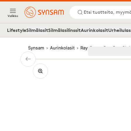
Etsi tuotteita, myymä
Valikko
Lifestyle
Silmälasit
Silmälasilinssit
Aurinkolasit
Urheilulas
Synsam
Aurinkolasit
Ray-Ban
Ray-Ban Clu
Image
1