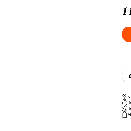
1
N
I
I
A