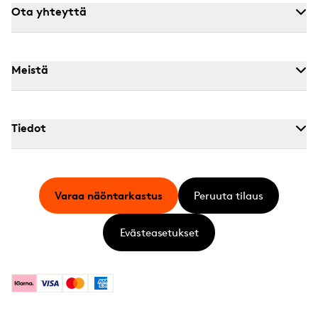
Ota yhteyttä
Meistä
Tiedot
Varaa näöntarkastus
Peruuta tilaus
Evästeasetukset
Klarna
Visa
Mastercard
American Express