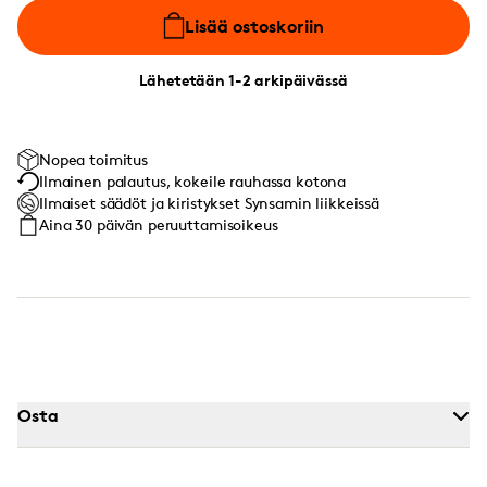
Lisää ostoskoriin
Lähetetään 1-2 arkipäivässä
Nopea toimitus
Ilmainen palautus, kokeile rauhassa kotona
Ilmaiset säädöt ja kiristykset Synsamin liikkeissä
Aina 30 päivän peruuttamisoikeus
Osta