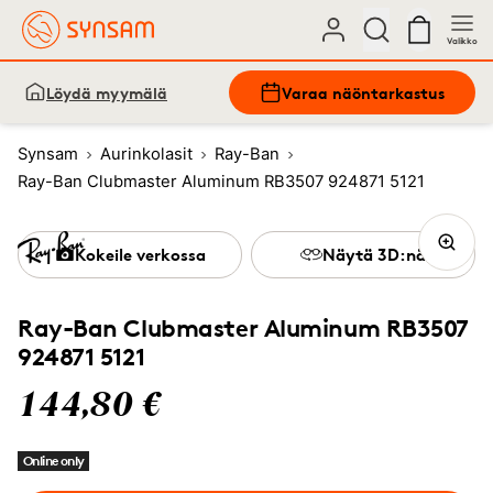
Valikko
Löydä myymälä
Varaa näöntarkastus
Synsam
Aurinkolasit
Ray-Ban
Ray-Ban Clubmaster Aluminum RB3507 924871 5121
Kokeile verkossa
Näytä 3D:nä
Ray-Ban Clubmaster Aluminum RB3507
924871 5121
144,80 €
Online only