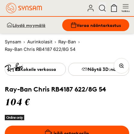
Valikko
Löydä myymälä
Varaa näöntarkastus
Synsam
Aurinkolasit
Ray-Ban
Ray-Ban Chris RB4187 622/8G 54
Kokeile verkossa
Näytä 3D:nä
Ray-Ban Chris RB4187 622/8G 54
104 €
Online only
Lisää ostoskoriin