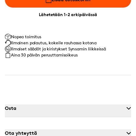
Lähetetään 1-2 arkipäivässä
Nopea toimitus
Ilmainen palautus, kokeile rauhassa kotona
Ilmaiset säädöt ja kiristykset Synsamin liikkeissä
Aina 30 päivän peruuttamisoikeus
Osta
Ota yhteyttä