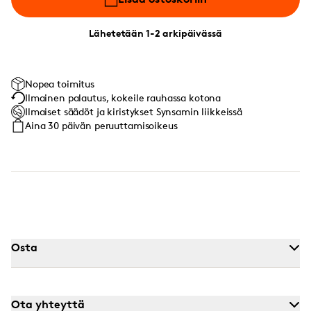
Lähetetään 1-2 arkipäivässä
Nopea toimitus
Ilmainen palautus, kokeile rauhassa kotona
Ilmaiset säädöt ja kiristykset Synsamin liikkeissä
Aina 30 päivän peruuttamisoikeus
Osta
Ota yhteyttä