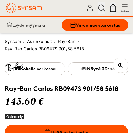
Valikko
Löydä myymälä
Varaa näöntarkastus
Synsam
Aurinkolasit
Ray-Ban
Ray-Ban Carlos RB0947S 901/58 5618
Kokeile verkossa
Näytä 3D:nä
Ray-Ban Carlos RB0947S 901/58 5618
143,60 €
Online only
Lisää ostoskoriin