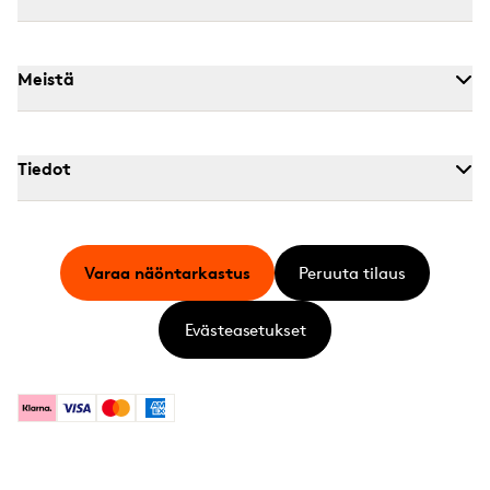
Meistä
Tiedot
Varaa näöntarkastus
Peruuta tilaus
Evästeasetukset
Klarna
Visa
Mastercard
American Express