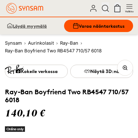
Valikko
Löydä myymälä
Varaa näöntarkastus
Synsam
Aurinkolasit
Ray-Ban
Ray-Ban Boyfriend Two RB4547 710/57 6018
Kokeile verkossa
Näytä 3D:nä
Ray-Ban Boyfriend Two RB4547 710/57
6018
140,10 €
Online only