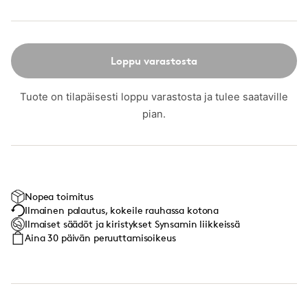
Loppu varastosta
Tuote on tilapäisesti loppu varastosta ja tulee saataville
pian.
Nopea toimitus
Ilmainen palautus, kokeile rauhassa kotona
Ilmaiset säädöt ja kiristykset Synsamin liikkeissä
Aina 30 päivän peruuttamisoikeus