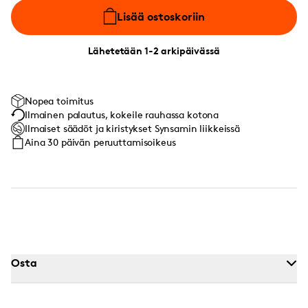
Lisää ostoskoriin
Lähetetään 1-2 arkipäivässä
Nopea toimitus
Ilmainen palautus, kokeile rauhassa kotona
Ilmaiset säädöt ja kiristykset Synsamin liikkeissä
Aina 30 päivän peruuttamisoikeus
Osta