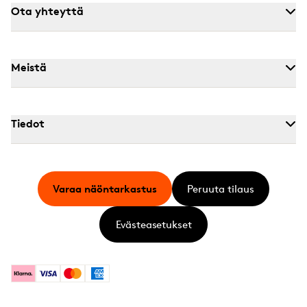
Ota yhteyttä
Meistä
Tiedot
Varaa näöntarkastus
Peruuta tilaus
Evästeasetukset
Klarna
Visa
Mastercard
American Express