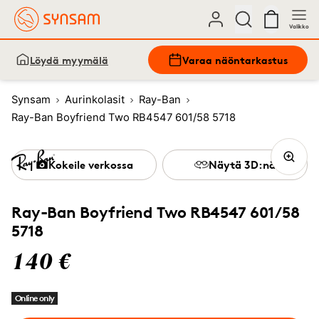
Valikko
Löydä myymälä
Varaa näöntarkastus
Synsam
Aurinkolasit
Ray-Ban
Ray-Ban Boyfriend Two RB4547 601/58 5718
Kokeile verkossa
Näytä 3D:nä
Ray-Ban Boyfriend Two RB4547 601/58
5718
140 €
Online only