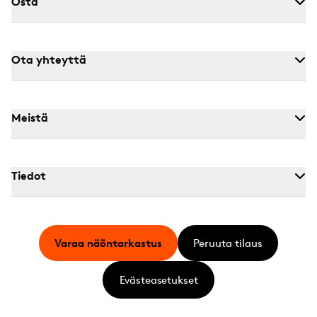
Osta
Ota yhteyttä
Meistä
Tiedot
Varaa näöntarkastus
Peruuta tilaus
Evästeasetukset