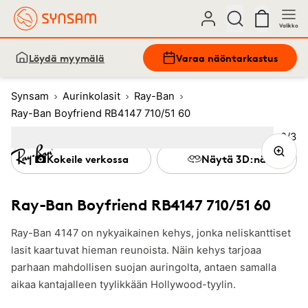
Valikko
Löydä myymälä
Varaa näöntarkastus
Synsam
Aurinkolasit
Ray-Ban
Ray-Ban Boyfriend RB4147 710/51 60
Kuva
2
/
3
Image
1
Image
(Current image)
2
Image
3
Kokeile verkossa
Näytä 3D:nä
Ray-Ban Boyfriend RB4147 710/51 60
Ray-Ban 4147 on nykyaikainen kehys, jonka neliskanttiset
lasit kaartuvat hieman reunoista. Näin kehys tarjoaa
parhaan mahdollisen suojan auringolta, antaen samalla
aikaa kantajalleen tyylikkään Hollywood-tyylin.