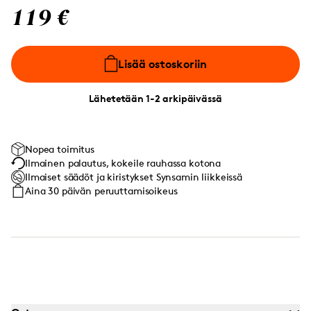
119 €
Lisää ostoskoriin
Lähetetään 1-2 arkipäivässä
Nopea toimitus
Ilmainen palautus, kokeile rauhassa kotona
Ilmaiset säädöt ja kiristykset Synsamin liikkeissä
Aina 30 päivän peruuttamisoikeus