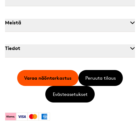
Meistä
Tiedot
Varaa näöntarkastus
Peruuta tilaus
Evästeasetukset
Klarna
Visa
Mastercard
American Express