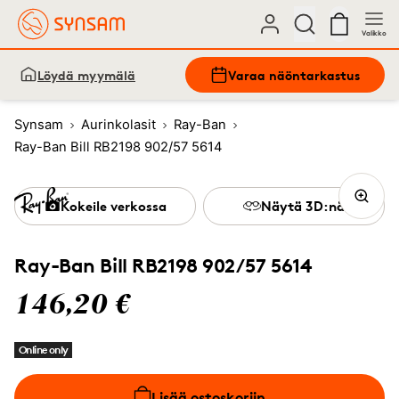
Valikko
Löydä myymälä
Varaa näöntarkastus
Synsam
Aurinkolasit
Ray-Ban
Ray-Ban Bill RB2198 902/57 5614
Kokeile verkossa
Näytä 3D:nä
Ray-Ban Bill RB2198 902/57 5614
146,20 €
Online only
Lisää ostoskoriin