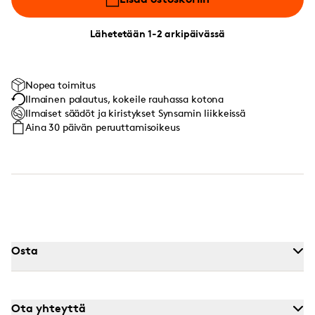
Lähetetään 1-2 arkipäivässä
Nopea toimitus
Ilmainen palautus, kokeile rauhassa kotona
Ilmaiset säädöt ja kiristykset Synsamin liikkeissä
Aina 30 päivän peruuttamisoikeus
Osta
Ota yhteyttä