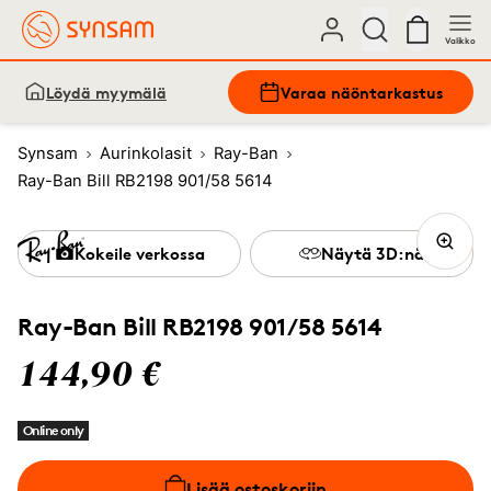
Valikko
Löydä myymälä
Varaa näöntarkastus
Synsam
Aurinkolasit
Ray-Ban
Ray-Ban Bill RB2198 901/58 5614
Kokeile verkossa
Näytä 3D:nä
Ray-Ban Bill RB2198 901/58 5614
144,90 €
Online only
Lisää ostoskoriin