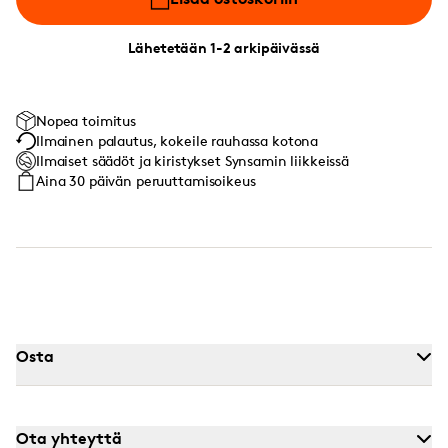
Lähetetään 1-2 arkipäivässä
Nopea toimitus
Ilmainen palautus, kokeile rauhassa kotona
Ilmaiset säädöt ja kiristykset Synsamin liikkeissä
Aina 30 päivän peruuttamisoikeus
Osta
Ota yhteyttä