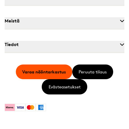
Meistä
Tiedot
Varaa näöntarkastus
Peruuta tilaus
Evästeasetukset
Klarna
Visa
Mastercard
American Express