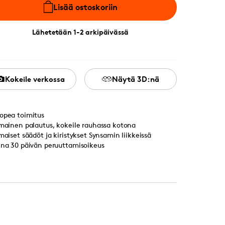
Lisää ostoskoriin
Lähetetään 1-2 arkipäivässä
Kokeile verkossa
Näytä 3D:nä
opea toimitus
lmainen palautus, kokeile rauhassa kotona
lmaiset säädöt ja kiristykset Synsamin liikkeissä
ina 30 päivän peruuttamisoikeus