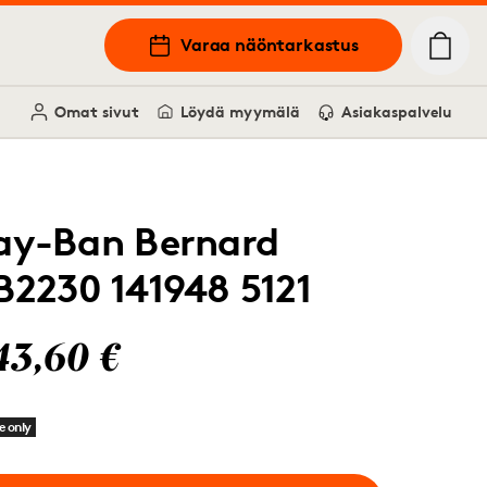
Varaa näöntarkastus
Omat sivut
Löydä myymälä
Asiakaspalvelu
ay-Ban Bernard
B2230 141948 5121
43,60 €
e only