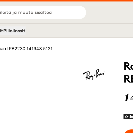
löitä ja muuta sisältöä
it
Piilolinssit
nard RB2230 141948 5121
R
R
1
Onlin