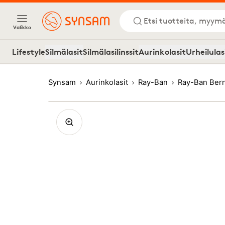
Etsi tuotteita, myymä
Valikko
Lifestyle
Silmälasit
Silmälasilinssit
Aurinkolasit
Urheilulas
Synsam
Aurinkolasit
Ray-Ban
Ray-Ban Ber