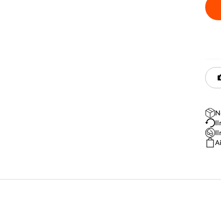
N
I
I
A