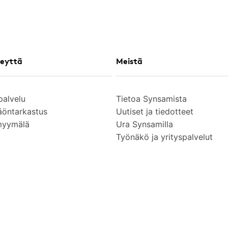
eyttä
Meistä
palvelu
Tietoa Synsamista
äöntarkastus
Uutiset ja tiedotteet
myymälä
Ura Synsamilla
Työnäkö ja yrityspalvelut