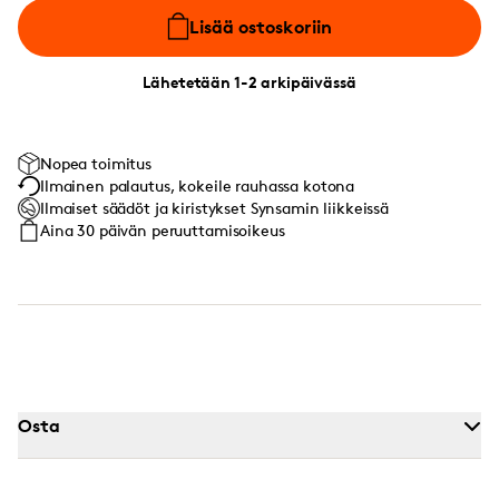
Lisää ostoskoriin
Lähetetään 1-2 arkipäivässä
Nopea toimitus
Ilmainen palautus, kokeile rauhassa kotona
Ilmaiset säädöt ja kiristykset Synsamin liikkeissä
Aina 30 päivän peruuttamisoikeus
Osta