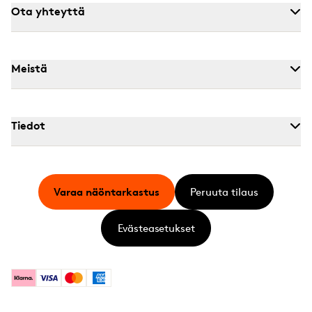
Ota yhteyttä
Meistä
Tiedot
Varaa näöntarkastus
Peruuta tilaus
Evästeasetukset
Klarna
Visa
Mastercard
American Express