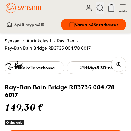
Valikko
Löydä myymälä
Varaa näöntarkastus
Synsam
Aurinkolasit
Ray-Ban
Ray-Ban Bain Bridge RB3735 004/78 6017
Kokeile verkossa
Näytä 3D:nä
Ray-Ban Bain Bridge RB3735 004/78
6017
149,30 €
Online only