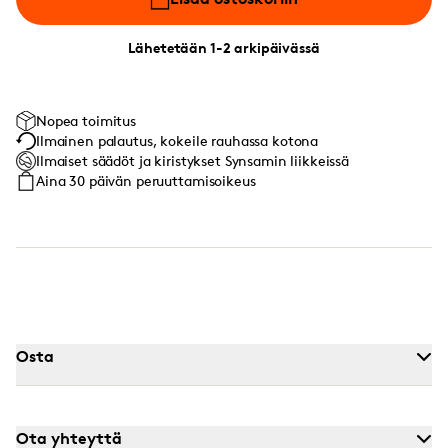
Lähetetään 1-2 arkipäivässä
Nopea toimitus
Ilmainen palautus, kokeile rauhassa kotona
Ilmaiset säädöt ja kiristykset Synsamin liikkeissä
Aina 30 päivän peruuttamisoikeus
Osta
Ota yhteyttä