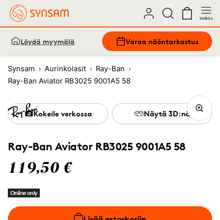
Valikko
Löydä myymälä
Varaa näöntarkastus
Synsam
Aurinkolasit
Ray-Ban
Ray-Ban Aviator RB3025 9001A5 58
Kokeile verkossa
Näytä 3D:nä
Ray-Ban Aviator RB3025 9001A5 58
119,50 €
Online only
Lisää ostoskoriin