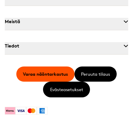
Meistä
Tiedot
Varaa näöntarkastus
Peruuta tilaus
Evästeasetukset
Klarna
Visa
Mastercard
American Express