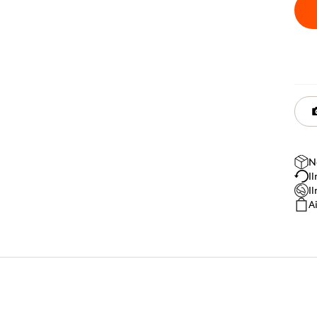
N
I
I
A