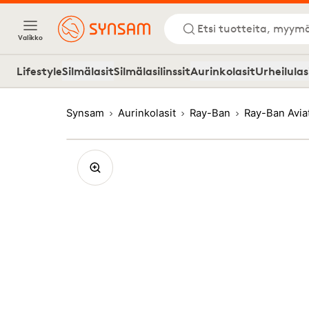
Etsi tuotteita, myymä
Valikko
Lifestyle
Silmälasit
Silmälasilinssit
Aurinkolasit
Urheilulas
Synsam
Aurinkolasit
Ray-Ban
Ray-Ban Avia