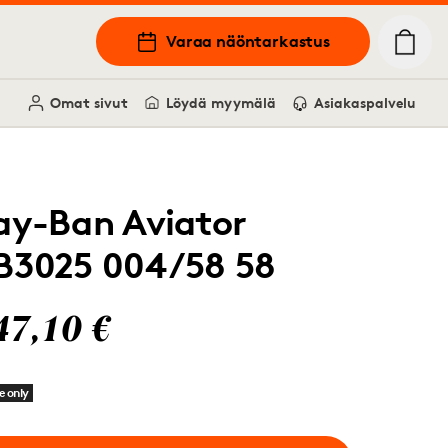
Varaa näöntarkastus
Omat sivut
Löydä myymälä
Asiakaspalvelu
ay-Ban Aviator
B3025 004/58 58
47,10 €
e only