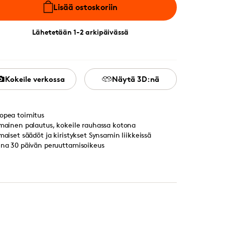
Lisää ostoskoriin
Lähetetään 1-2 arkipäivässä
Kokeile verkossa
Näytä 3D:nä
opea toimitus
lmainen palautus, kokeile rauhassa kotona
lmaiset säädöt ja kiristykset Synsamin liikkeissä
ina 30 päivän peruuttamisoikeus