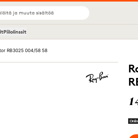
löitä ja muuta sisältöä
it
Piilolinssit
tor RB3025 004/58 58
R
R
1
Onlin