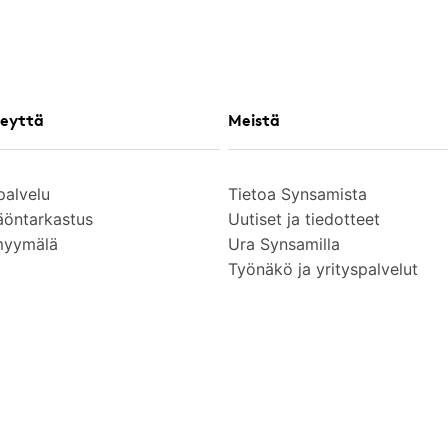
eyttä
Meistä
palvelu
Tietoa Synsamista
äöntarkastus
Uutiset ja tiedotteet
myymälä
Ura Synsamilla
Työnäkö ja yrityspalvelut