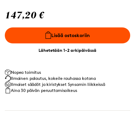
147,20 €
Lisää ostoskoriin
Lähetetään 1-2 arkipäivässä
Nopea toimitus
Ilmainen palautus, kokeile rauhassa kotona
Ilmaiset säädöt ja kiristykset Synsamin liikkeissä
Aina 30 päivän peruuttamisoikeus