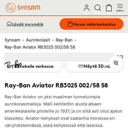
Valikko
Löydä myymälä
Varaa näöntarkastus
Synsam
Aurinkolasit
Ray-Ban
Ray-Ban Aviator RB3025 002/58 58
Kuva
2
/
3
Image
1
Image
(Current image)
2
Image
3
Kokeile verkossa
Näytä 3D:nä
Ray-Ban Aviator RB3025 002/58 58
Ray-Ban Aviator on yksi maailman tunnetuimpia
aurinkolasimalleja. Malli kehitettiin alusta alkaen
amerikkalaisille piloteille jo 1937, ja on siitä asti ollut ajaton
klassikko. Aviator-kehykset ovat saatavilla monessa eri
väriyhdistelmässä, sekä kehyksissä että laseissa.