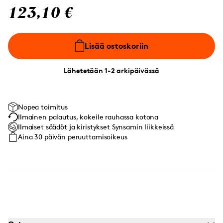
123,10 €
Lisää ostoskoriin
Lähetetään 1-2 arkipäivässä
Nopea toimitus
Ilmainen palautus, kokeile rauhassa kotona
Ilmaiset säädöt ja kiristykset Synsamin liikkeissä
Aina 30 päivän peruuttamisoikeus