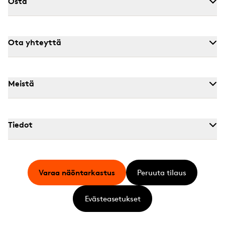
Osta
Ota yhteyttä
Meistä
Tiedot
Varaa näöntarkastus
Peruuta tilaus
Evästeasetukset