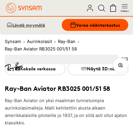
Valikko
Löydä myymälä
Varaa näöntarkastus
Synsam
Aurinkolasit
Ray-Ban
Ray-Ban Aviator RB3025 001/51 58
Kuva
2
/
3
Image
1
Image
(Current image)
2
Image
3
Kokeile verkossa
Näytä 3D:nä
Ray-Ban Aviator RB3025 001/51 58
Ray-Ban Aviator on yksi maailman tunnetuimpia
aurinkolasimalleja. Malli kehitettiin alusta alkaen
amerikkalaisille piloteille jo 1937, ja on siitä asti ollut ajaton
klassikko.