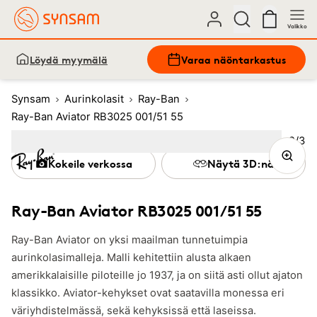
Valikko
Löydä myymälä
Varaa näöntarkastus
Synsam
Aurinkolasit
Ray-Ban
Ray-Ban Aviator RB3025 001/51 55
Kuva
2
/
3
Image
1
Image
(Current image)
2
Image
3
Kokeile verkossa
Näytä 3D:nä
Ray-Ban Aviator RB3025 001/51 55
Ray-Ban Aviator on yksi maailman tunnetuimpia
aurinkolasimalleja. Malli kehitettiin alusta alkaen
amerikkalaisille piloteille jo 1937, ja on siitä asti ollut ajaton
klassikko. Aviator-kehykset ovat saatavilla monessa eri
väriyhdistelmässä, sekä kehyksissä että laseissa.