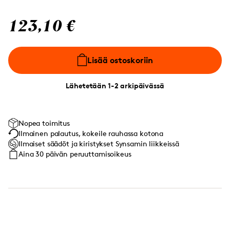
123,10 €
Lisää ostoskoriin
Lähetetään 1-2 arkipäivässä
Nopea toimitus
Ilmainen palautus, kokeile rauhassa kotona
Ilmaiset säädöt ja kiristykset Synsamin liikkeissä
Aina 30 päivän peruuttamisoikeus