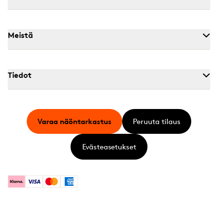
Meistä
Tiedot
Varaa näöntarkastus
Peruuta tilaus
Evästeasetukset
Klarna
Visa
Mastercard
American Express