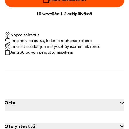
Lähetetään 1-2 arkipäivässä
Nopea toimitus
Ilmainen palautus, kokeile rauhassa kotona
Ilmaiset säädöt ja kiristykset Synsamin liikkeissä
Aina 30 päivän peruuttamisoikeus
Osta
Ota yhteyttä