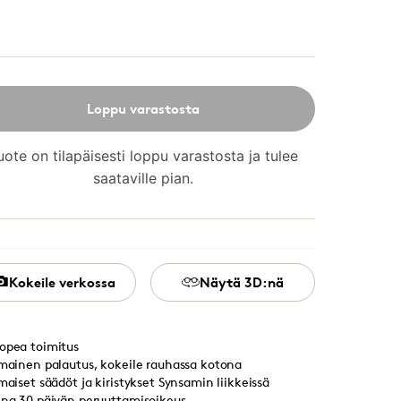
Loppu varastosta
uote on tilapäisesti loppu varastosta ja tulee
saataville pian.
Kokeile verkossa
Näytä 3D:nä
opea toimitus
lmainen palautus, kokeile rauhassa kotona
lmaiset säädöt ja kiristykset Synsamin liikkeissä
ina 30 päivän peruuttamisoikeus