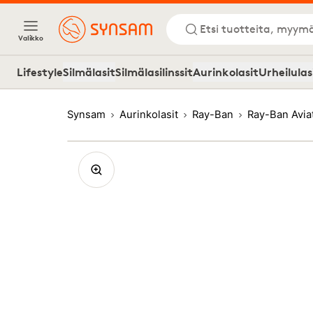
Etsi tuotteita, myymä
Valikko
Lifestyle
Silmälasit
Silmälasilinssit
Aurinkolasit
Urheilulas
Synsam
Aurinkolasit
Ray-Ban
Ray-Ban Avia