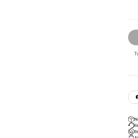
T
N
I
I
A