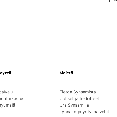
eyttä
Meistä
palvelu
Tietoa Synsamista
äöntarkastus
Uutiset ja tiedotteet
myymälä
Ura Synsamilla
Työnäkö ja yrityspalvelut