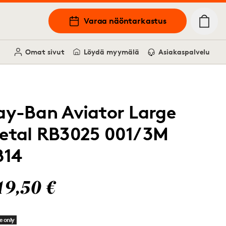
Varaa näöntarkastus
Omat sivut
Löydä myymälä
Asiakaspalvelu
ay-Ban Aviator Large
etal RB3025 001/3M
814
19,50 €
e only