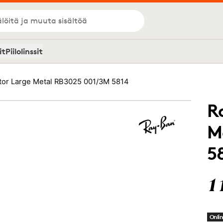
löitä ja muuta sisältöä
it
Piilolinssit
tor Large Metal RB3025 001/3M 5814
R
M
5
1
Onlin