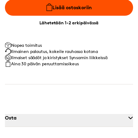
Lisää ostoskoriin
Lähetetään 1-2 arkipäivässä
Nopea toimitus
Ilmainen palautus, kokeile rauhassa kotona
Ilmaiset säädöt ja kiristykset Synsamin liikkeissä
Aina 30 päivän peruuttamisoikeus
Osta