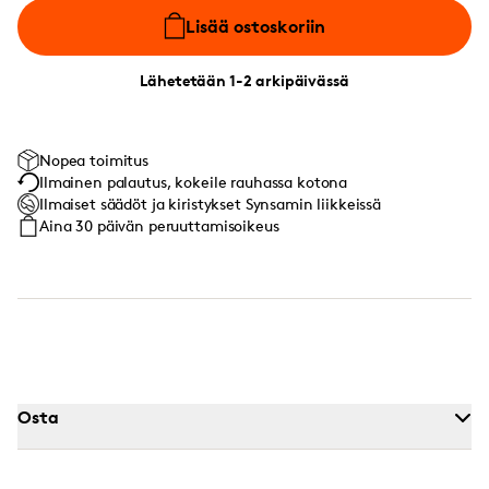
Lisää ostoskoriin
Lähetetään 1-2 arkipäivässä
Nopea toimitus
Ilmainen palautus, kokeile rauhassa kotona
Ilmaiset säädöt ja kiristykset Synsamin liikkeissä
Aina 30 päivän peruuttamisoikeus
Osta