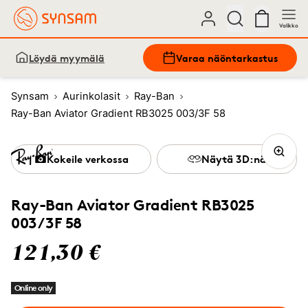
Valikko
Löydä myymälä
Varaa näöntarkastus
Synsam
Aurinkolasit
Ray-Ban
Ray-Ban Aviator Gradient RB3025 003/3F 58
Kokeile verkossa
Näytä 3D:nä
Ray-Ban Aviator Gradient RB3025
003/3F 58
121,30 €
Online only