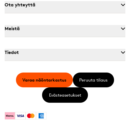
Ota yhteyttä
Meistä
Tiedot
Varaa näöntarkastus
Peruuta tilaus
Evästeasetukset
Klarna
Visa
Mastercard
American Express