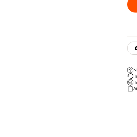
N
I
I
A