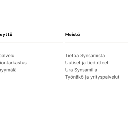
eyttä
Meistä
palvelu
Tietoa Synsamista
äöntarkastus
Uutiset ja tiedotteet
myymälä
Ura Synsamilla
Työnäkö ja yrityspalvelut