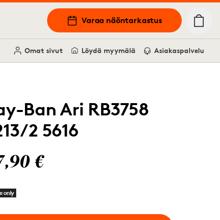
Varaa näöntarkastus
Omat sivut
Löydä myymälä
Asiakaspalvelu
ay-Ban Ari RB3758
213/2 5616
7,90 €
e only