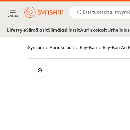
Etsi tuotteita, myymä
Valikko
Lifestyle
Silmälasit
Silmälasilinssit
Aurinkolasit
Urheilulas
Synsam
Aurinkolasit
Ray-Ban
Ray-Ban Ari 