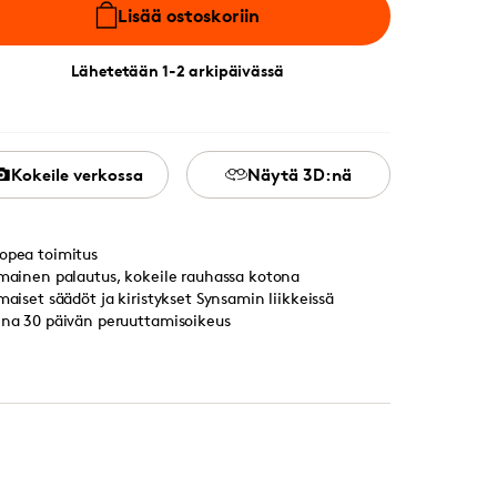
Lisää ostoskoriin
Lähetetään 1-2 arkipäivässä
Kokeile verkossa
Näytä 3D:nä
opea toimitus
lmainen palautus, kokeile rauhassa kotona
lmaiset säädöt ja kiristykset Synsamin liikkeissä
ina 30 päivän peruuttamisoikeus