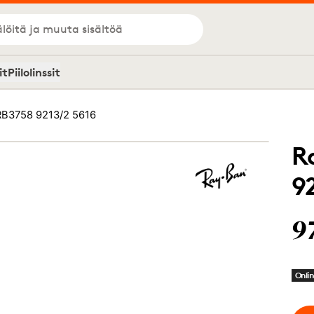
löitä ja muuta sisältöä
it
Piilolinssit
RB3758 9213/2 5616
R
9
9
Onlin