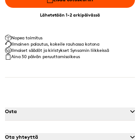
Lähetetään 1-2 arkipäivässä
Nopea toimitus
Ilmainen palautus, kokeile rauhassa kotona
Ilmaiset säädöt ja kiristykset Synsamin liikkeissä
Aina 30 päivän peruuttamisoikeus
Osta
Ota yhteyttä