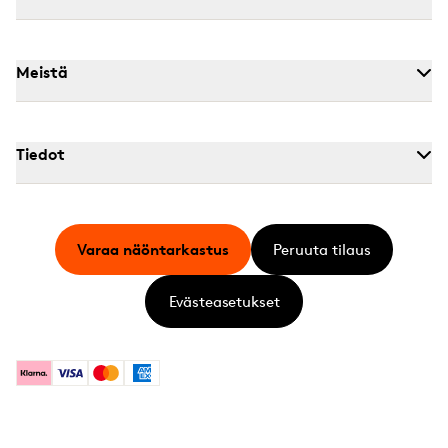
Meistä
Tiedot
Varaa näöntarkastus
Peruuta tilaus
Evästeasetukset
Klarna
Visa
Mastercard
American Express