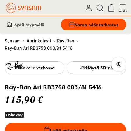
Valikko
Löydä myymälä
Varaa näöntarkastus
Synsam
Aurinkolasit
Ray-Ban
Ray-Ban Ari RB3758 003/81 5416
Kokeile verkossa
Näytä 3D:nä
Ray-Ban Ari RB3758 003/81 5416
115,90 €
Online only
Lisää ostoskoriin