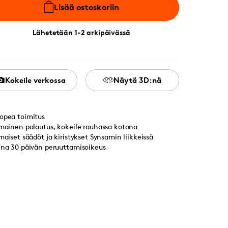
Lisää ostoskoriin
Lähetetään 1-2 arkipäivässä
Kokeile verkossa
Näytä 3D:nä
opea toimitus
lmainen palautus, kokeile rauhassa kotona
lmaiset säädöt ja kiristykset Synsamin liikkeissä
ina 30 päivän peruuttamisoikeus