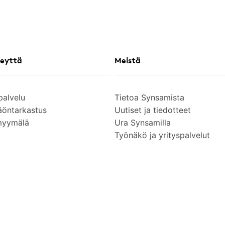
eyttä
Meistä
palvelu
Tietoa Synsamista
äöntarkastus
Uutiset ja tiedotteet
myymälä
Ura Synsamilla
Työnäkö ja yrityspalvelut