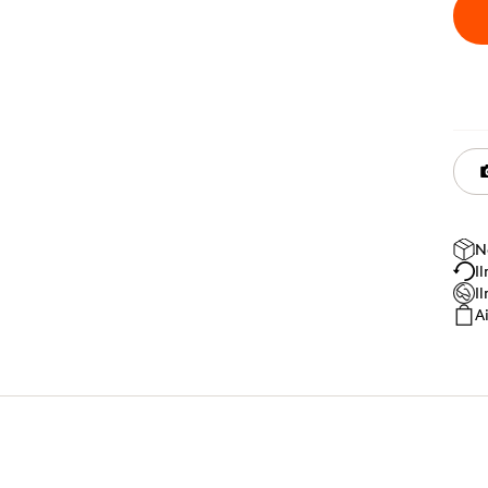
N
I
I
A