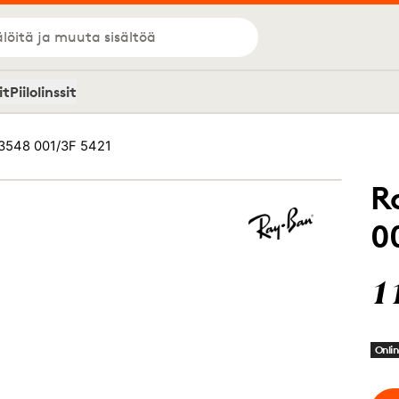
löitä ja muuta sisältöä
it
Piilolinssit
3548 001/3F 5421
R
0
1
Onlin