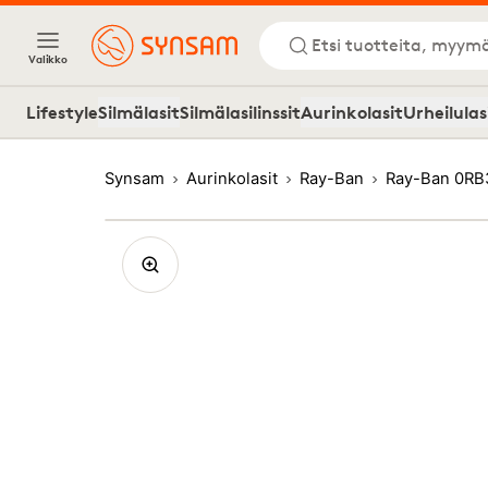
Etsi tuotteita, myymä
Valikko
Lifestyle
Silmälasit
Silmälasilinssit
Aurinkolasit
Urheilulas
Synsam
Aurinkolasit
Ray-Ban
Ray-Ban 0RB