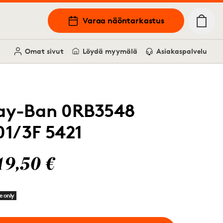
Varaa näöntarkastus
Omat sivut
Löydä myymälä
Asiakaspalvelu
ay-Ban 0RB3548
01/3F 5421
19,50 €
e only