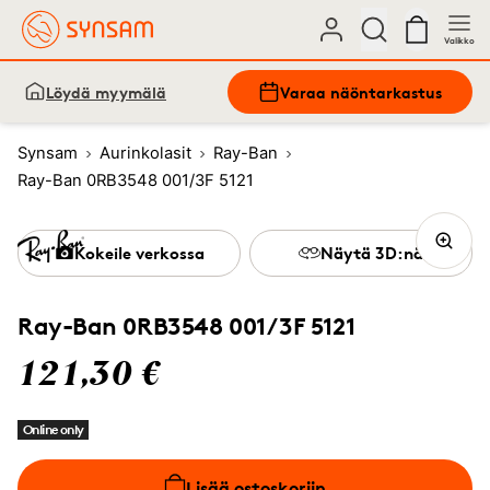
Valikko
Löydä myymälä
Varaa näöntarkastus
Synsam
Aurinkolasit
Ray-Ban
Ray-Ban 0RB3548 001/3F 5121
Kokeile verkossa
Näytä 3D:nä
Ray-Ban 0RB3548 001/3F 5121
121,30 €
Online only
Lisää ostoskoriin