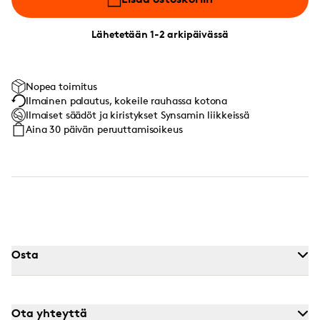
Lähetetään 1-2 arkipäivässä
Nopea toimitus
Ilmainen palautus, kokeile rauhassa kotona
Ilmaiset säädöt ja kiristykset Synsamin liikkeissä
Aina 30 päivän peruuttamisoikeus
Osta
Ota yhteyttä