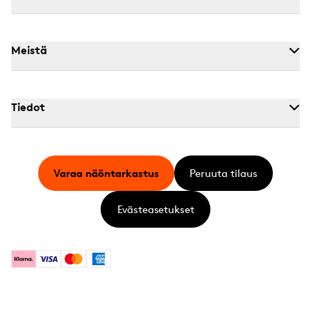
Meistä
Tiedot
Varaa näöntarkastus
Peruuta tilaus
Evästeasetukset
Klarna
Visa
Mastercard
American Express