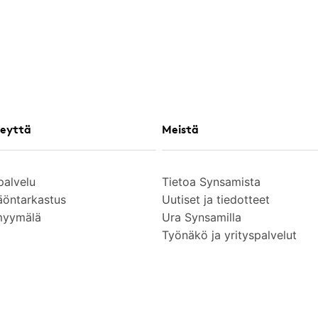
eyttä
Meistä
palvelu
Tietoa Synsamista
äöntarkastus
Uutiset ja tiedotteet
myymälä
Ura Synsamilla
Työnäkö ja yrityspalvelut