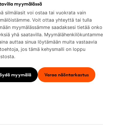
tavilla myymälässä
 silmälasit voi ostaa tai vuokrata vain
älöistämme. Voit ottaa yhteyttä tai tulla
mään myymälässämme saadaksesi tietää onko
yksiä yhä saatavilla. Myymälähenkilökuntamme
aina auttaa sinua löytämään muita vastaavia
toehtoja, jos tämä kehysmalli on loppu
stosta.
öydä myymälä
Varaa näöntarkastus