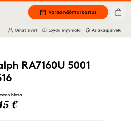
Varaa näöntarkastus
Omat sivut
Löydä myymälä
Asiakaspalvelu
alph RA7160U 5001
516
sten hinta
45 €