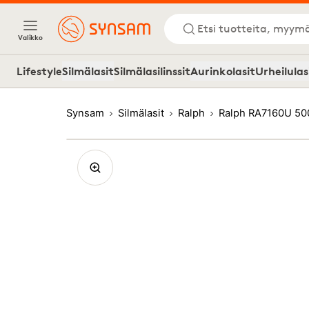
Etsi tuotteita, myymä
Valikko
Lifestyle
Silmälasit
Silmälasilinssit
Aurinkolasit
Urheilulas
Synsam
Silmälasit
Ralph
Ralph RA7160U 50