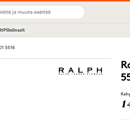
löitä ja muuta sisältöä
it
Piilolinssit
01 5516
R
5
Kehy
1