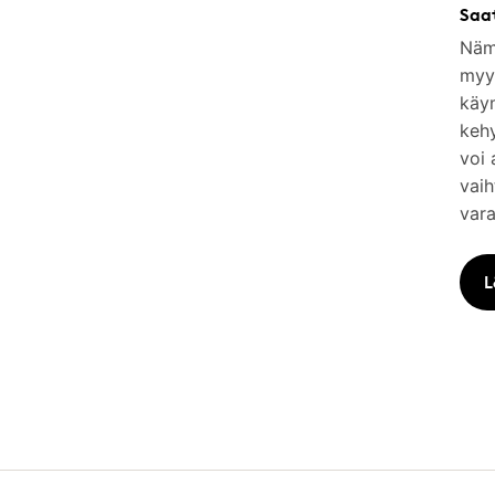
Saa
Nämä
myym
käy
keh
voi 
vaih
vara
L