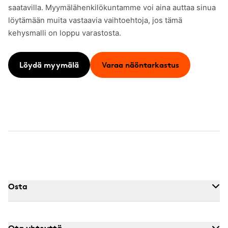
saatavilla. Myymälähenkilökuntamme voi aina auttaa sinua
löytämään muita vastaavia vaihtoehtoja, jos tämä
kehysmalli on loppu varastosta.
Löydä myymälä
Varaa näöntarkastus
Osta
Ota yhteyttä