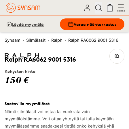
Valikko
Löydä myymälä
Varaa näöntarkastus
Synsam
Silmälasit
Ralph
Ralph RA6062 9001 5316
Ralph RA6062 9001 5316
Kehysten hinta
150 €
Saatavilla myymälässä
Nämä silmälasit voi ostaa tai vuokrata vain
myymälöistämme. Voit ottaa yhteyttä tai tulla käymään
myymälässämme saadaksesi tietää onko kehyksiä yhä