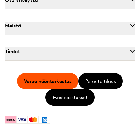
Meistä
Tiedot
Varaa näöntarkastus
Peruuta tilaus
Evästeasetukset
Klarna
Visa
Mastercard
American Express