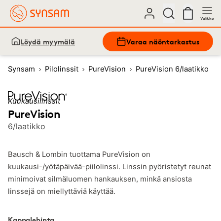
Valikko
Löydä myymälä
Varaa näöntarkastus
Synsam
Pilolinssit
PureVision
PureVision 6/laatikko
Kuukausilinssit
PureVision
6/laatikko
Bausch & Lombin tuottama PureVision on
kuukausi-/yötäpäivää-piilolinssi. Linssin pyöristetyt reunat
minimoivat silmäluomen hankauksen, minkä ansiosta
linssejä on miellyttäviä käyttää.
Kappalehinta