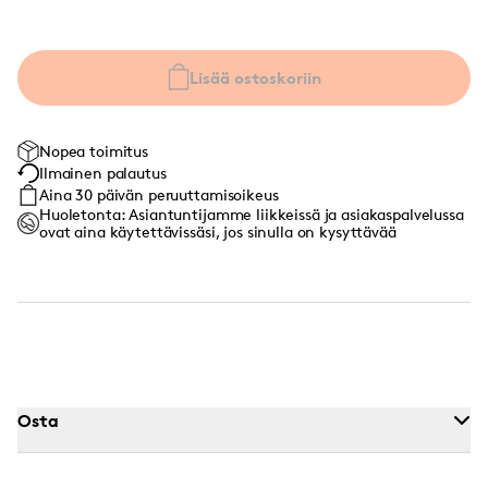
Lisää ostoskoriin
Nopea toimitus
Ilmainen palautus
Aina 30 päivän peruuttamisoikeus
Huoletonta: Asiantuntijamme liikkeissä ja asiakaspalvelussa
ovat aina käytettävissäsi, jos sinulla on kysyttävää
Osta