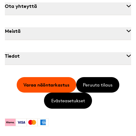
Ota yhteyttä
Meistä
Tiedot
Varaa näöntarkastus
Peruuta tilaus
Evästeasetukset
Klarna
Visa
Mastercard
American Express