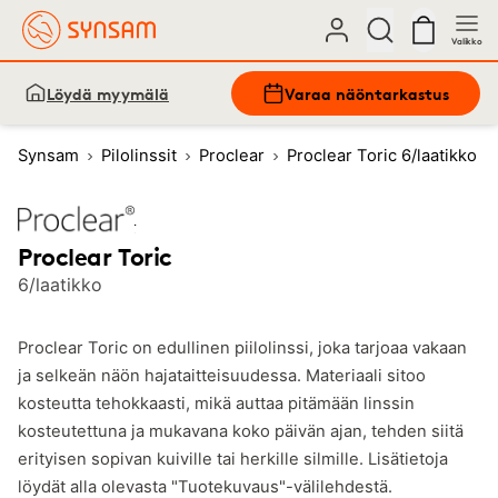
Valikko
Löydä myymälä
Varaa näöntarkastus
Synsam
Pilolinssit
Proclear
Proclear Toric 6/laatikko
Kuukausilinssit
Proclear Toric
6/laatikko
Proclear Toric on edullinen piilolinssi, joka tarjoaa vakaan
ja selkeän näön hajataitteisuudessa. Materiaali sitoo
kosteutta tehokkaasti, mikä auttaa pitämään linssin
kosteutettuna ja mukavana koko päivän ajan, tehden siitä
erityisen sopivan kuiville tai herkille silmille. Lisätietoja
löydät alla olevasta "Tuotekuvaus"-välilehdestä.