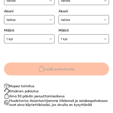
Akseli
Akseli
Määrä
Määrä
Lisää ostoskoriin
Nopea toimitus
Ilmainen palautus
Aina 30 päivän peruuttamisoikeus
Huoletonta: Asiantuntijamme liikkeissä ja asiakaspalvelussa
ovat aina käytettävissäsi, jos sinulla on kysyttävää