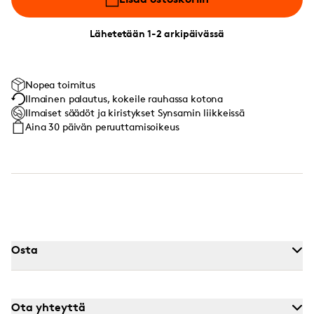
Lähetetään 1-2 arkipäivässä
Nopea toimitus
Ilmainen palautus, kokeile rauhassa kotona
Ilmaiset säädöt ja kiristykset Synsamin liikkeissä
Aina 30 päivän peruuttamisoikeus
Osta
Ota yhteyttä