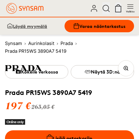
Valikko
Löydä myymälä
Varaa näöntarkastus
Synsam
Aurinkolasit
Prada
Prada PR15WS 3890A7 5419
Kokeile verkossa
Näytä 3D:nä
Prada PR15WS 3890A7 5419
197 €
263,05 €
Online only
Lisää ostoskoriin