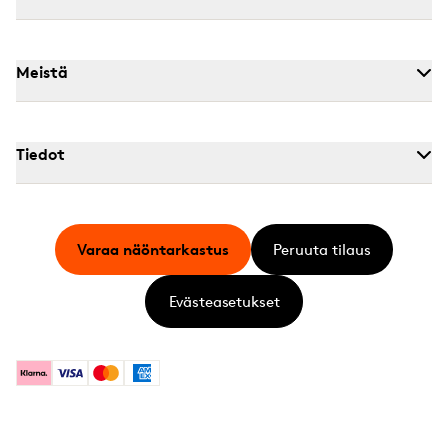
Meistä
Tiedot
Varaa näöntarkastus
Peruuta tilaus
Evästeasetukset
Klarna
Visa
Mastercard
American Express