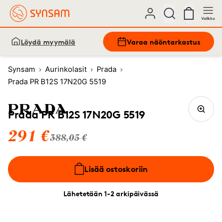
Valikko
Löydä myymälä
Varaa näöntarkastus
Synsam
Aurinkolasit
Prada
Prada PR B12S 17N20G 5519
Prada PR B12S 17N20G 5519
291 €
388,05 €
Lisää ostoskoriin
Lähetetään 1-2 arkipäivässä