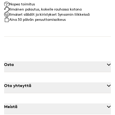
Nopea toimitus
Ilmainen palautus, kokeile rauhassa kotona
Ilmaiset säädöt ja kiristykset Synsamin liikkeissä
Aina 30 päivän peruuttamisoikeus
Osta
Ota yhteyttä
Meistä