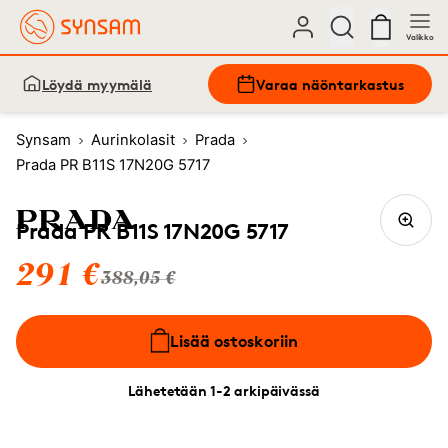
Valikko
Löydä myymälä
Varaa näöntarkastus
Synsam
Aurinkolasit
Prada
Prada PR B11S 17N20G 5717
Prada PR B11S 17N20G 5717
291 €
388,05 €
Lisää ostoskoriin
Lähetetään 1-2 arkipäivässä