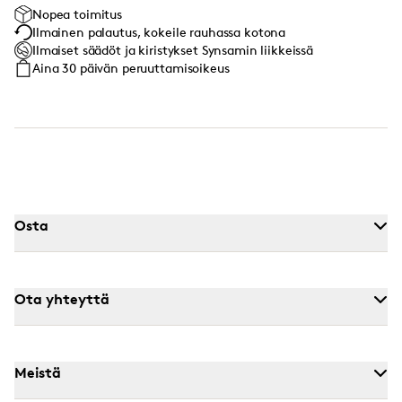
Nopea toimitus
Ilmainen palautus, kokeile rauhassa kotona
Ilmaiset säädöt ja kiristykset Synsamin liikkeissä
Aina 30 päivän peruuttamisoikeus
Osta
Ota yhteyttä
Meistä