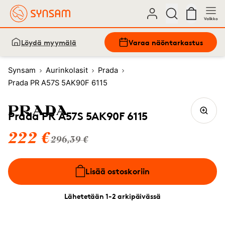
Valikko
Löydä myymälä
Varaa näöntarkastus
Synsam
Aurinkolasit
Prada
Prada PR A57S 5AK90F 6115
Prada PR A57S 5AK90F 6115
222 €
296,39 €
Lisää ostoskoriin
Lähetetään 1-2 arkipäivässä