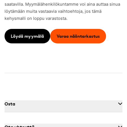
saatavilla. Myymälähenkilökuntamme voi aina auttaa sinua
löytämään muita vastaavia vaihtoehtoja, jos tämä
kehysmalli on loppu varastosta.
Löydä myymälä
Varaa näöntarkastus
Osta
Ota yhteyttä