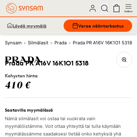
Valikko
Löydä myymälä
Varaa näöntarkastus
Synsam
Silmälasit
Prada
Prada PR A16V 16K1O1 5318
Prada PR A16V 16K1O1 5318
Kehysten hinta
410 €
Saatavilla myymälässä
Nämä silmälasit voi ostaa tai vuokrata vain
myymälöistämme. Voit ottaa yhteyttä tai tulla käymään
myymälässämme saadaksesi tietää onko kehyksiä yhä