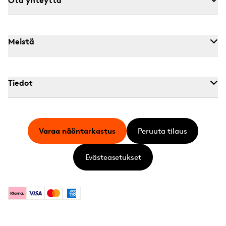
Meistä
Tiedot
Varaa näöntarkastus
Peruuta tilaus
Evästeasetukset
Klarna
Visa
Mastercard
American Express