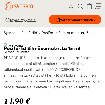
Valikko
Löydä myymälä
Varaa näöntarkastus
Synsam
Posiforlid
Posiforlid Silmäsumutetta 15 ml
Posiforlid Silmäsumutetta 15 ml
POSIFORLID®-silmäsuihke hoitaa ja rauhoittaa ärtyneitä
silmäluomia sekä silmäluomien reunoja. Kliiniset
tutkimukset osoittavat, että 90 % POSIFORLID®-
silmäsuihketta käyttävistä henkilöistä koki silmäluomien
turvotuksen vähentyneen käytön jälkeen. Lisätietoja löydät
napsauttamalla alla olevaa "Tuotekuvaus"-välilehteä.
14,90 €