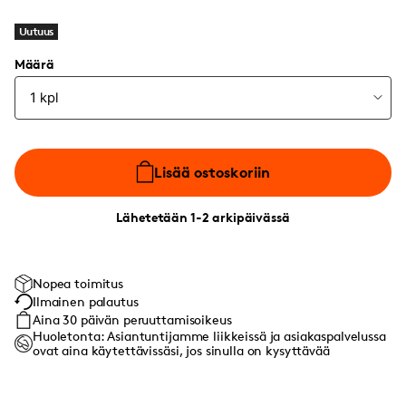
Uutuus
Määrä
Lisää ostoskoriin
Lähetetään 1-2 arkipäivässä
Nopea toimitus
Ilmainen palautus
Aina 30 päivän peruuttamisoikeus
Huoletonta: Asiantuntijamme liikkeissä ja asiakaspalvelussa
ovat aina käytettävissäsi, jos sinulla on kysyttävää