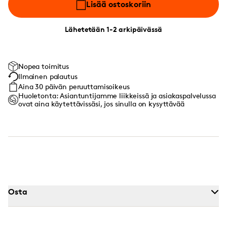
Lisää ostoskoriin
Lähetetään 1-2 arkipäivässä
Nopea toimitus
Ilmainen palautus
Aina 30 päivän peruuttamisoikeus
Huoletonta: Asiantuntijamme liikkeissä ja asiakaspalvelussa
ovat aina käytettävissäsi, jos sinulla on kysyttävää
Osta