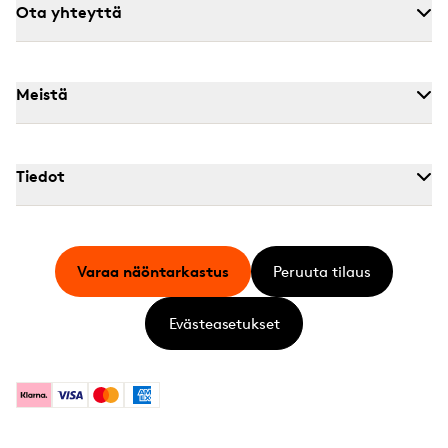
Ota yhteyttä
Meistä
Tiedot
Varaa näöntarkastus
Peruuta tilaus
Evästeasetukset
Klarna
Visa
Mastercard
American Express