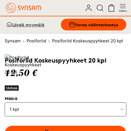
Valikko
Löydä myymälä
Varaa näöntarkastus
Synsam
Posiforlid
Posiforlid Koskeuspyyhkeet 20 kpl
Posiforlid Koskeuspyyhkeet 20 kpl
12,50 €
Uutuus
Määrä