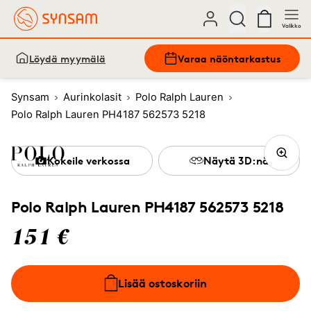
Valikko
Löydä myymälä
Varaa näöntarkastus
Synsam
Aurinkolasit
Polo Ralph Lauren
Polo Ralph Lauren PH4187 562573 5218
Kokeile verkossa
Näytä 3D:nä
Polo Ralph Lauren PH4187 562573 5218
151 €
Lisää ostoskoriin