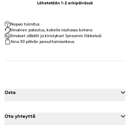
Lähetetään 1-2 arkipäivässä
Nopea toimitus
Ilmainen palautus, kokeile rauhassa kotona
Ilmaiset säädöt ja kiristykset Synsamin liikkeissä
Aina 30 päivän peruuttamisoikeus
Osta
Ota yhteyttä