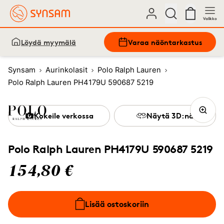
Valikko
Löydä myymälä
Varaa näöntarkastus
Synsam
Aurinkolasit
Polo Ralph Lauren
Polo Ralph Lauren PH4179U 590687 5219
Kokeile verkossa
Näytä 3D:nä
Polo Ralph Lauren PH4179U 590687 5219
154,80 €
Lisää ostoskoriin