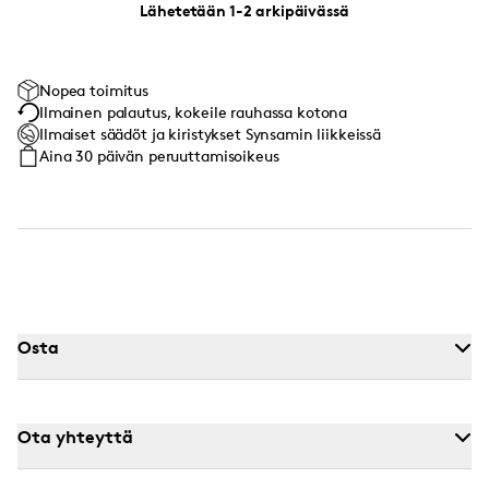
Lähetetään 1-2 arkipäivässä
Nopea toimitus
Ilmainen palautus, kokeile rauhassa kotona
Ilmaiset säädöt ja kiristykset Synsamin liikkeissä
Aina 30 päivän peruuttamisoikeus
Osta
Ota yhteyttä