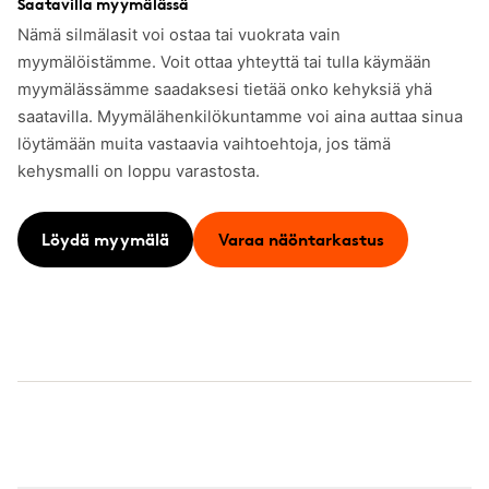
Saatavilla myymälässä
Nämä silmälasit voi ostaa tai vuokrata vain
myymälöistämme. Voit ottaa yhteyttä tai tulla käymään
myymälässämme saadaksesi tietää onko kehyksiä yhä
saatavilla. Myymälähenkilökuntamme voi aina auttaa sinua
löytämään muita vastaavia vaihtoehtoja, jos tämä
kehysmalli on loppu varastosta.
Löydä myymälä
Varaa näöntarkastus