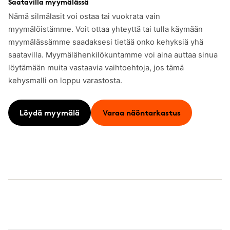
Saatavilla myymälässä
Nämä silmälasit voi ostaa tai vuokrata vain
myymälöistämme. Voit ottaa yhteyttä tai tulla käymään
myymälässämme saadaksesi tietää onko kehyksiä yhä
saatavilla. Myymälähenkilökuntamme voi aina auttaa sinua
löytämään muita vastaavia vaihtoehtoja, jos tämä
kehysmalli on loppu varastosta.
Löydä myymälä
Varaa näöntarkastus