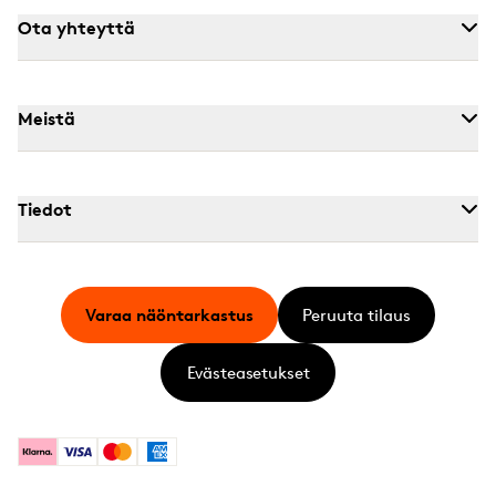
Ota yhteyttä
Meistä
Tiedot
Varaa näöntarkastus
Peruuta tilaus
Evästeasetukset
Klarna
Visa
Mastercard
American Express