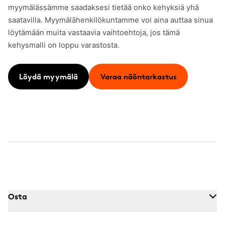
myymälässämme saadaksesi tietää onko kehyksiä yhä
saatavilla. Myymälähenkilökuntamme voi aina auttaa sinua
löytämään muita vastaavia vaihtoehtoja, jos tämä
kehysmalli on loppu varastosta.
Löydä myymälä
Varaa näöntarkastus
Osta