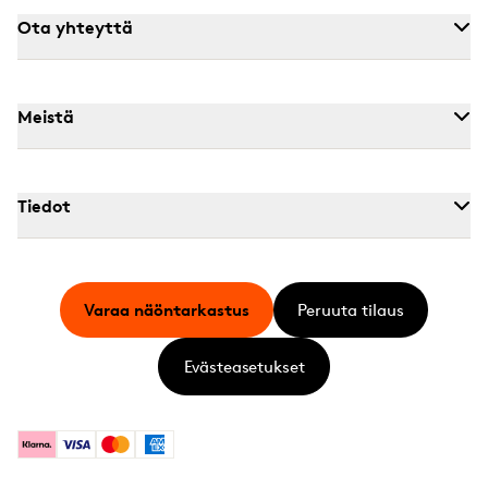
Ota yhteyttä
Meistä
Tiedot
Varaa näöntarkastus
Peruuta tilaus
Evästeasetukset
Klarna
Visa
Mastercard
American Express