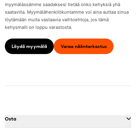
myymälässämme saadaksesi tietää onko kehyksiä yhä
saatavilla. Myymälähenkilökuntamme voi aina auttaa sinua
löytämään muita vastaavia vaihtoehtoja, jos tämä
kehysmalli on loppu varastosta.
Löydä myymälä
Varaa näöntarkastus
Osta