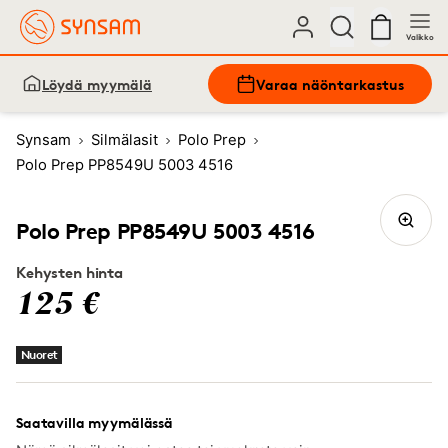
Valikko
Löydä myymälä
Varaa näöntarkastus
Synsam
Silmälasit
Polo Prep
Polo Prep PP8549U 5003 4516
Polo Prep PP8549U 5003 4516
Kehysten hinta
125 €
Nuoret
Saatavilla myymälässä