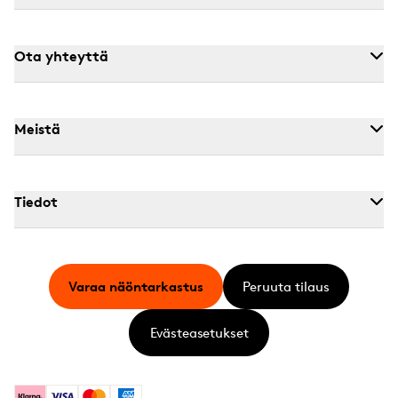
Ota yhteyttä
Meistä
Tiedot
Varaa näöntarkastus
Peruuta tilaus
Evästeasetukset
Klarna
Visa
Mastercard
American Express