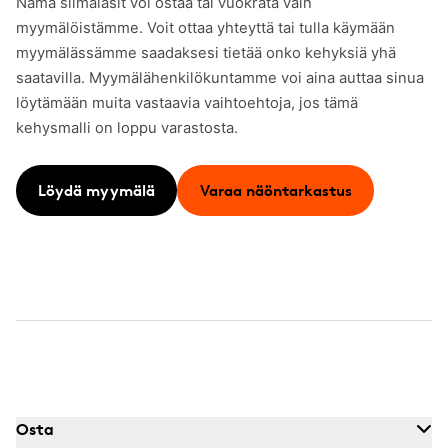
Nämä silmälasit voi ostaa tai vuokrata vain
myymälöistämme. Voit ottaa yhteyttä tai tulla käymään
myymälässämme saadaksesi tietää onko kehyksiä yhä
saatavilla. Myymälähenkilökuntamme voi aina auttaa sinua
löytämään muita vastaavia vaihtoehtoja, jos tämä
kehysmalli on loppu varastosta.
Löydä myymälä
Varaa näöntarkastus
Osta