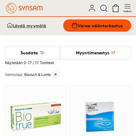
Valikko
Löydä myymälä
Varaa näöntarkastus
Suodata
Myyntimenestys
Näytetään 0-17 / 17 Tuotteet
Aktiiviset suodattimet
Valmistaja
:
Bausch & Lomb