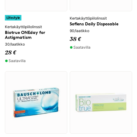
Lifestyle
Kertakäyttöpiilolinssit
Soflens Daily Disposable
Kertakäyttöpiilolinssit
90/laatikko
Biotrue ONEday for
Astigmatism
38 €
30/laatikko
Saatavilla
28 €
Saatavilla