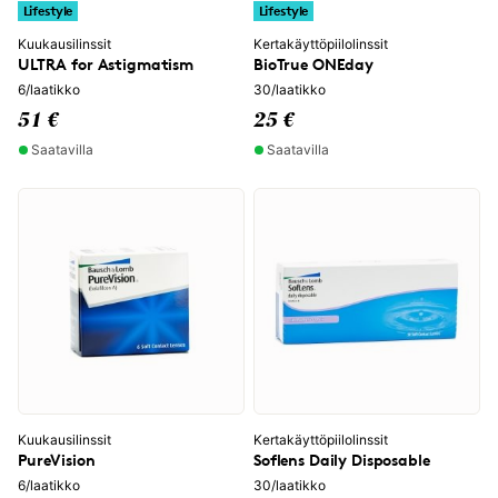
Lifestyle
Lifestyle
Kuukausilinssit
Kertakäyttöpiilolinssit
ULTRA for Astigmatism
BioTrue ONEday
6/laatikko
30/laatikko
51 €
25 €
Saatavilla
Saatavilla
Kuukausilinssit
Kertakäyttöpiilolinssit
PureVision
Soflens Daily Disposable
6/laatikko
30/laatikko