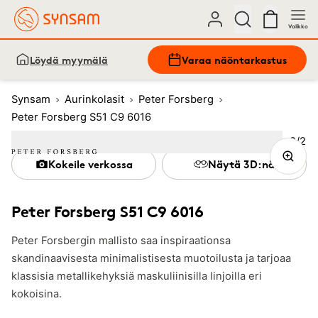
Valikko
Löydä myymälä
Varaa näöntarkastus
Synsam
Aurinkolasit
Peter Forsberg
Peter Forsberg S51 C9 6016
Kuva
2
/
2
Image
1
Image
(Current image)
2
Kokeile verkossa
Näytä 3D:nä
Peter Forsberg S51 C9 6016
Peter Forsbergin mallisto saa inspiraationsa
skandinaavisesta minimalistisesta muotoilusta ja tarjoaa
klassisia metallikehyksiä maskuliinisilla linjoilla eri
kokoisina.