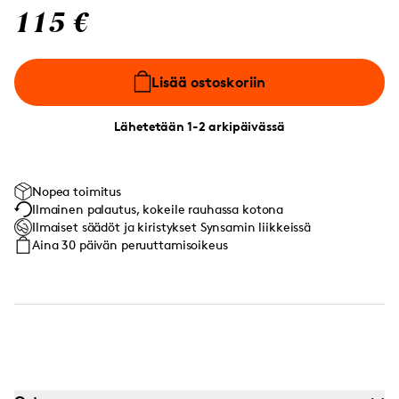
115 €
Lisää ostoskoriin
Lähetetään 1-2 arkipäivässä
Nopea toimitus
Ilmainen palautus, kokeile rauhassa kotona
Ilmaiset säädöt ja kiristykset Synsamin liikkeissä
Aina 30 päivän peruuttamisoikeus