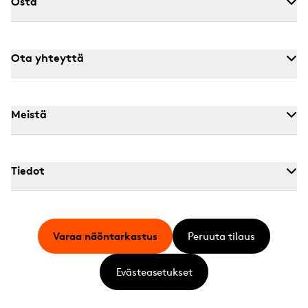
Osta
Ota yhteyttä
Meistä
Tiedot
Varaa näöntarkastus
Peruuta tilaus
Evästeasetukset