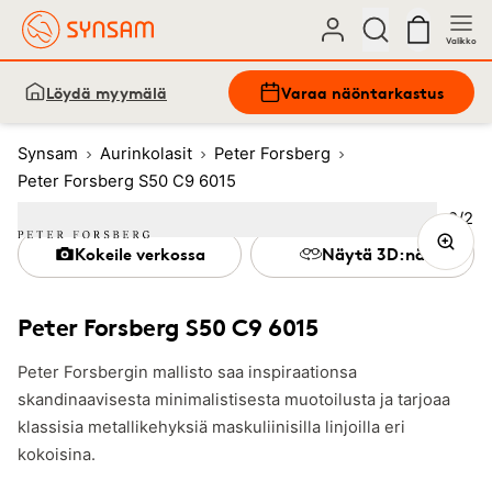
Valikko
Löydä myymälä
Varaa näöntarkastus
Synsam
Aurinkolasit
Peter Forsberg
Peter Forsberg S50 C9 6015
Kuva
2
/
2
Image
1
Image
(Current image)
2
Kokeile verkossa
Näytä 3D:nä
Peter Forsberg S50 C9 6015
Peter Forsbergin mallisto saa inspiraationsa
skandinaavisesta minimalistisesta muotoilusta ja tarjoaa
klassisia metallikehyksiä maskuliinisilla linjoilla eri
kokoisina.