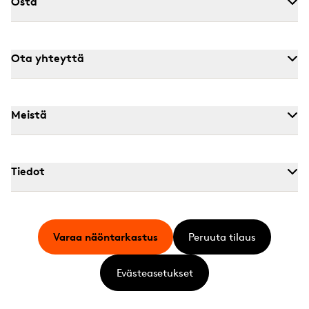
Osta
Ota yhteyttä
Meistä
Tiedot
Varaa näöntarkastus
Peruuta tilaus
Evästeasetukset