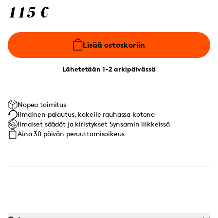
115 €
Lisää ostoskoriin
Lähetetään 1-2 arkipäivässä
Nopea toimitus
Ilmainen palautus, kokeile rauhassa kotona
Ilmaiset säädöt ja kiristykset Synsamin liikkeissä
Aina 30 päivän peruuttamisoikeus