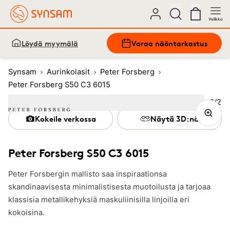
Valikko
Löydä myymälä
Varaa näöntarkastus
Synsam
Aurinkolasit
Peter Forsberg
Peter Forsberg S50 C3 6015
Kuva
2
/
2
Image
1
Image
(Current image)
2
Kokeile verkossa
Näytä 3D:nä
Peter Forsberg S50 C3 6015
Peter Forsbergin mallisto saa inspiraationsa
skandinaavisesta minimalistisesta muotoilusta ja tarjoaa
klassisia metallikehyksiä maskuliinisilla linjoilla eri
kokoisina.