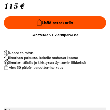
115 €
Lisää ostoskoriin
Lähetetään 1-2 arkipäivässä
Nopea toimitus
Ilmainen palautus, kokeile rauhassa kotona
Ilmaiset säädöt ja kiristykset Synsamin liikkeissä
Aina 30 päivän peruuttamisoikeus