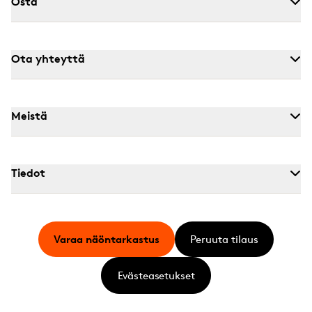
Osta
Ota yhteyttä
Meistä
Tiedot
Varaa näöntarkastus
Peruuta tilaus
Evästeasetukset