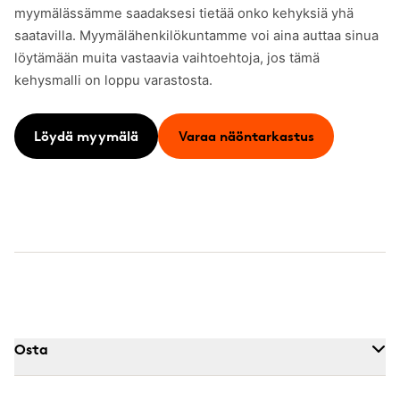
myymälässämme saadaksesi tietää onko kehyksiä yhä
saatavilla. Myymälähenkilökuntamme voi aina auttaa sinua
löytämään muita vastaavia vaihtoehtoja, jos tämä
kehysmalli on loppu varastosta.
Löydä myymälä
Varaa näöntarkastus
Osta