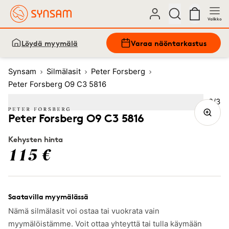
Valikko
Löydä myymälä
Varaa näöntarkastus
Synsam
Silmälasit
Peter Forsberg
Peter Forsberg O9 C3 5816
Kuva
2
/
3
Image
1
Image
(Current image)
2
Image
3
Peter Forsberg O9 C3 5816
Kehysten hinta
115 €
Saatavilla myymälässä
Nämä silmälasit voi ostaa tai vuokrata vain
myymälöistämme. Voit ottaa yhteyttä tai tulla käymään