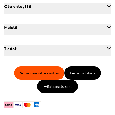
Ota yhteyttä
Meistä
Tiedot
Varaa näöntarkastus
Peruuta tilaus
Evästeasetukset
Klarna
Visa
Mastercard
American Express